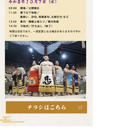
​大相撲
巡業